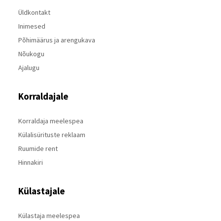
Üldkontakt
Inimesed
Põhimäärus ja arengukava
Nõukogu
Ajalugu
Korraldajale
Korraldaja meelespea
Külalisürituste reklaam
Ruumide rent
Hinnakiri
Külastajale
Külastaja meelespea