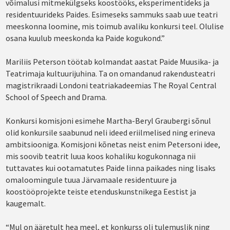
võimalusi mitmekülgseks koostööks, eksperimentideks ja
residentuurideks Paides. Esimeseks sammuks saab uue teatri
meeskonna loomine, mis toimub avaliku konkursi teel. Olulise
osana kuulub meeskonda ka Paide kogukond.”
Mariliis Peterson töötab kolmandat aastat Paide Muusika- ja
Teatrimaja kultuurijuhina. Ta on omandanud rakendusteatri
magistrikraadi Londoni teatriakadeemias The Royal Central
School of Speech and Drama.
Konkursi komisjoni esimehe Martha-Beryl Graubergi sõnul
olid konkursile saabunud neli ideed eriilmelised ning erineva
ambitsiooniga. Komisjoni kõnetas neist enim Petersoni idee,
mis soovib teatrit luua koos kohaliku kogukonnaga nii
tuttavates kui ootamatutes Paide linna paikades ning lisaks
omaloomingule tuua Järvamaale residentuure ja
koostööprojekte teiste etenduskunstnikega Eestist ja
kaugemalt.
“Mul on ääretult hea meel, et konkurss oli tulemuslik ning