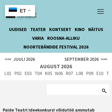
ET
UUDISED
TEATER
KONTSERT
KINO
NÄITUS
VARIA
ROOSNA-ALLIKU
NOORTEBÄNDIDE FESTIVAL 2026
<<<
JUULI 2026
SEPTEMBER 2026
>>>
AUGUST 2026
L01
P02
E03
T04
K05
N06
R07
L08
P09
E10
T1
Paide Teatri ideekonkursi võidutöö ammutab