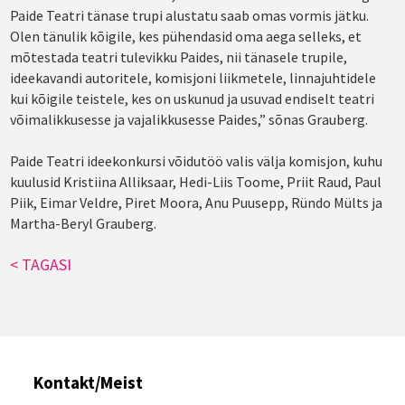
Paide Teatri tänase trupi alustatu saab omas vormis jätku.
Olen tänulik kõigile, kes pühendasid oma aega selleks, et
mõtestada teatri tulevikku Paides, nii tänasele trupile,
ideekavandi autoritele, komisjoni liikmetele, linnajuhtidele
kui kõigile teistele, kes on uskunud ja usuvad endiselt teatri
võimalikkusesse ja vajalikkusesse Paides,” sõnas Grauberg.
Paide Teatri ideekonkursi võidutöö valis välja komisjon, kuhu
kuulusid Kristiina Alliksaar, Hedi-Liis Toome, Priit Raud, Paul
Piik, Eimar Veldre, Piret Moora, Anu Puusepp, Ründo Mülts ja
Martha-Beryl Grauberg.
< TAGASI
Kontakt/Meist