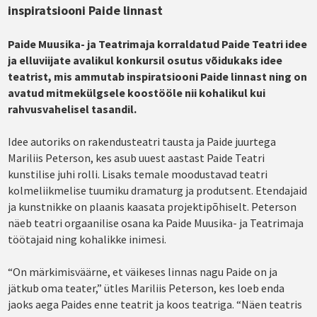
inspiratsiooni Paide linnast
Paide Muusika- ja Teatrimaja korraldatud Paide Teatri idee
ja elluviijate avalikul konkursil osutus võidukaks idee
teatrist, mis ammutab inspiratsiooni Paide linnast ning on
avatud mitmekülgsele koostööle nii kohalikul kui
rahvusvahelisel tasandil.
Idee autoriks on rakendusteatri tausta ja Paide juurtega
Mariliis Peterson, kes asub uuest aastast Paide Teatri
kunstilise juhi rolli. Lisaks temale moodustavad teatri
kolmeliikmelise tuumiku dramaturg ja produtsent. Etendajaid
ja kunstnikke on plaanis kaasata projektipõhiselt. Peterson
näeb teatri orgaanilise osana ka Paide Muusika- ja Teatrimaja
töötajaid ning kohalikke inimesi.
“On märkimisväärne, et väikeses linnas nagu Paide on ja
jätkub oma teater,” ütles Mariliis Peterson, kes loeb enda
jaoks aega Paides enne teatrit ja koos teatriga. “Näen teatris