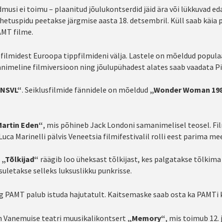
musi ei toimu – plaanitud jõulukontserdid jäid ära või lükkuvad ed
etuspidu peetakse järgmise aasta 18. detsembril. Küll saab käia 
AMT filme.
filmidest Euroopa tippfilmideni välja. Lastele on mõeldud popula
imeline filmiversioon ning jõulupühadest alates saab vaadata Pix
 NSVL“
. Seiklusfilmide fännidele on mõeldud
„Wonder Woman 19
artin Eden“
, mis põhineb Jack Londoni samanimelisel teosel. Fi
uca Marinelli pälvis Veneetsia filmifestivalil rolli eest parima me
k
„Tõlkijad“
räägib loo üheksast tõlkijast, kes palgatakse tõlkima
suletakse selleks luksuslikku punkrisse.
ng PAMT palub istuda hajutatult. Kaitsemaske saab osta ka PAMTi 
n Vanemuise teatri muusikalikontsert
„Memory“
, mis toimub 12. 