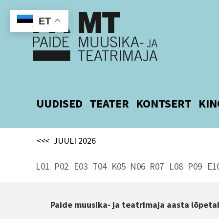
ET
UUDISED
TEATER
KONTSERT
KIN
<<<
JUULI 2026
L01
P02
E03
T04
K05
N06
R07
L08
P09
E1
Paide muusika- ja teatrimaja aasta lõpet