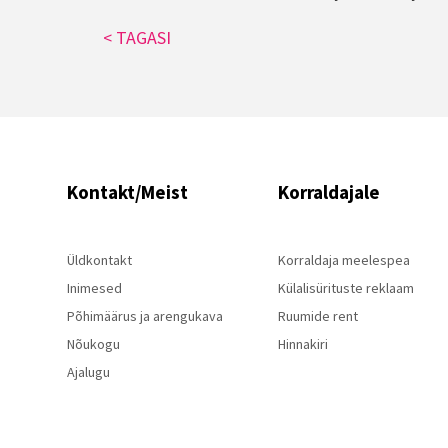
< TAGASI
Kontakt/Meist
Korraldajale
Üldkontakt
Korraldaja meelespea
Inimesed
Külalisürituste reklaam
Põhimäärus ja arengukava
Ruumide rent
Nõukogu
Hinnakiri
Ajalugu