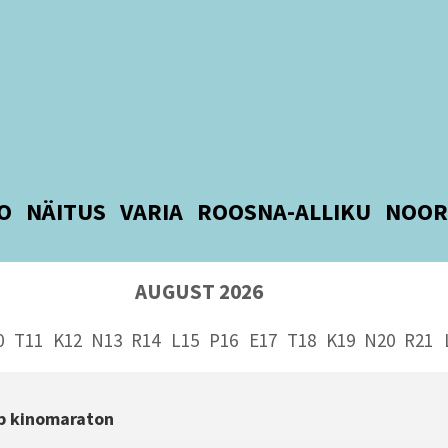
O
NÄITUS
VARIA
ROOSNA-ALLIKU
NOOR
AUGUST 2026
0
T11
K12
N13
R14
L15
P16
E17
T18
K19
N20
R21
ab kinomaraton