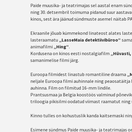
Paide muusika- ja teatrimajas sel aastal enam sünd
ning 30. detsembril toimuma pidanud suur aastavah
kinos, sest ära jäänud sündmuste asemel näitab P
Ekraanile jõuab kümmekond linateost alates laste
lasteraamatu
„LasseMaia detektiivibüroo“
saman
animafilmi
„Hing“
.
Kordusena on kinos eesti nostalgiafilm
„Hüvasti,
samanimelise filmi järg.
Euroopa filmidest linastub romantiline draama
„M
neljale Euroopa filmi auhinnale ning peaosatäitja L
auhinna. Film on filmitud 16-mm lindile.
Prantsusmaa ja Belgia koostöös valminud põnevi
triloogia pikisilmi oodatud viimast raamatut ning 
Kinno tulles on kohustuslik kanda kaitsemaski ni
Esimene sündmus Paide muusika- ja teatrimajas o