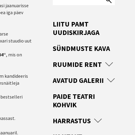
asi jaanuarisse
pea iga päev
LIITU PAMT
UUDISKIRJAGA
arse
ari stuudio uut
SÜNDMUSTE KAVA
84“
, mis on
RUUMIDE RENT
lm kandideeris
AVATUD GALERII
esnäitleja
PAIDE TEATRI
 bestselleri
KOHVIK
kassast.
HARRASTUS
jaanuaril.