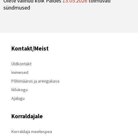
Olete valinud kõik Paides
13.05.2026
toimuvad
sündmused
Kontakt/Meist
Üldkontakt
Inimesed
Põhimäärus ja arengukava
Nõukogu
Ajalugu
Korraldajale
Korraldaja meelespea