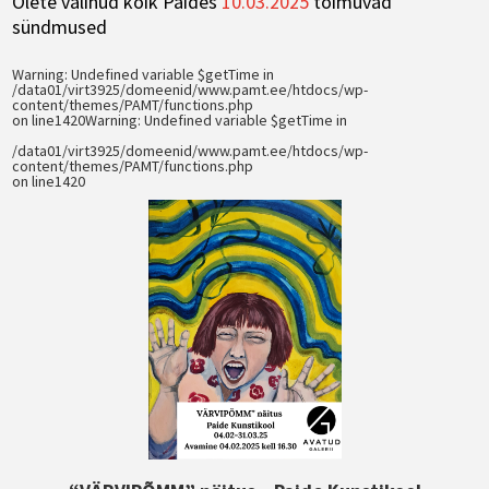
Olete valinud kõik Paides
10.03.2025
toimuvad
sündmused
Warning
: Undefined variable $getTime in
/data01/virt3925/domeenid/www.pamt.ee/htdocs/wp-
content/themes/PAMT/functions.php
on line
1420
Warning
: Undefined variable $getTime in
/data01/virt3925/domeenid/www.pamt.ee/htdocs/wp-
content/themes/PAMT/functions.php
on line
1420