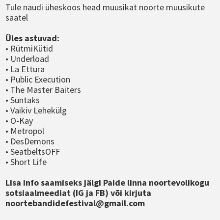
Tule naudi üheskoos head muusikat noorte muusikute
saatel
Üles astuvad:
• RütmiKütid
• Underload
• La Ettura
• Public Execution
• The Master Baiters
• Süntaks
• Vaikiv Lehekülg
• O-Kay
• Metropol
• DesDemons
• SeatbeltsOFF
• Short Life
Lisa info saamiseks jälgi Paide linna noortevolikogu
sotsiaalmeediat (IG ja FB) või kirjuta
noortebandidefestival@gmail.com