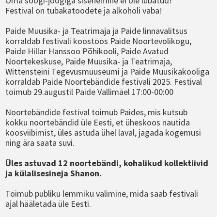
Oma söögi-joogiga sisenemine ei ole lubatud!
Festival on tubakatoodete ja alkoholi vaba!
Paide Muusika- ja Teatrimaja ja Paide linnavalitsus
korraldab festivali koostöös Paide Noortevolikogu,
Paide Hillar Hanssoo Põhikooli, Paide Avatud
Noortekeskuse, Paide Muusika- ja Teatrimaja,
Wittensteini Tegevusmuuseumi ja Paide Muusikakooliga
korraldab Paide Noortebändide festivali 2025. Festival
toimub 29.augustil Paide Vallimäel 17:00-00:00
Noortebändide festival toimub Paides, mis kutsub
kokku noortebändid üle Eesti, et üheskoos nautida
koosviibimist, üles astuda ühel laval, jagada kogemusi
ning ära saata suvi.
Üles astuvad 12 noortebändi, kohalikud kollektiivid
ja külalisesineja Shanon.
Toimub publiku lemmiku valimine, mida saab festivali
ajal hääletada üle Eesti.