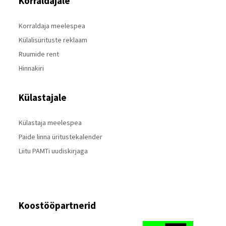
Korraldajale
Korraldaja meelespea
Külalisürituste reklaam
Ruumide rent
Hinnakiri
Külastajale
Külastaja meelespea
Paide linna üritustekalender
Liitu PAMTi uudiskirjaga
Koostööpartnerid