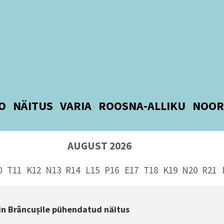
O
NÄITUS
VARIA
ROOSNA-ALLIKU
NOOR
AUGUST 2026
0
T11
K12
N13
R14
L15
P16
E17
T18
K19
N20
R21
in Brâncușile pühendatud näitus