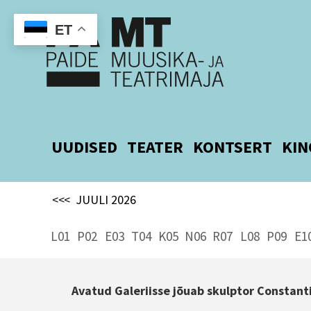
ET
UUDISED
TEATER
KONTSERT
KIN
<<<
JUULI 2026
L01
P02
E03
T04
K05
N06
R07
L08
P09
E1
Avatud Galeriisse jõuab skulptor Constant