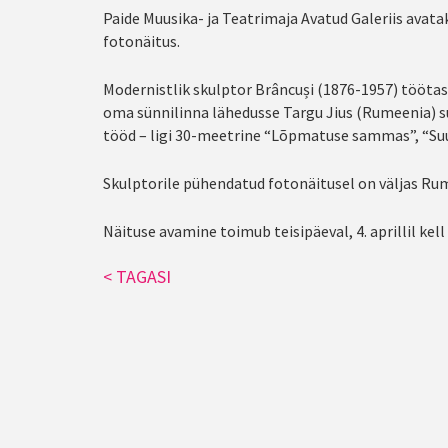
Paide Muusika- ja Teatrimaja Avatud Galeriis av
fotonäitus.
Modernistlik skulptor Brâncuși (1876-1957) töötas 
oma sünnilinna lähedusse Targu Jius (Rumeenia) 
tööd – ligi 30-meetrine “Lõpmatuse sammas”, “Suud
Skulptorile pühendatud fotonäitusel on väljas Rum
Näituse avamine toimub teisipäeval, 4. aprillil ke
< TAGASI