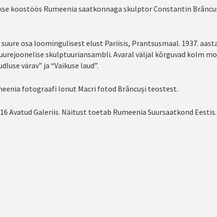
atakse koostöös Rumeenia saatkonnaga skulptor Constantin Brâncu
suure osa loomingulisest elust Pariisis, Prantsusmaal. 1937. aast
suurejoonelise skulptuuriansambli. Avaral väljal kõrguvad kolm 
luse värav” ja “Vaikuse laud”.
eenia fotograafi Ionut Macri fotod Brâncuși teostest.
ll 16 Avatud Galeriis. Näitust toetab Rumeenia Suursaatkond Eestis.