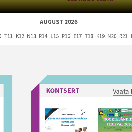
AUGUST 2026
0
T11
K12
N13
R14
L15
P16
E17
T18
K19
N20
R21
KONTSERT
Vaata 