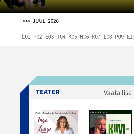
<<<
JUULI 2026
L01
P02
E03
T04
K05
N06
R07
L08
P09
E1
TEATER
Vaata lisa