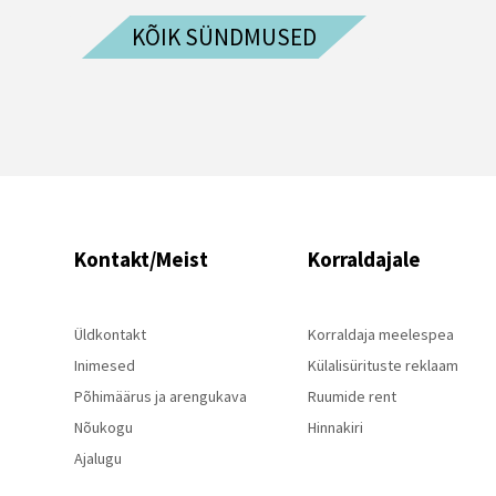
KÕIK SÜNDMUSED
Kontakt/Meist
Korraldajale
Üldkontakt
Korraldaja meelespea
Inimesed
Külalisürituste reklaam
Põhimäärus ja arengukava
Ruumide rent
Nõukogu
Hinnakiri
Ajalugu