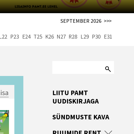
SEPTEMBER 2026
>>>
L22
P23
E24
T25
K26
N27
R28
L29
P30
E31
lisa
LIITU PAMT
UUDISKIRJAGA
SÜNDMUSTE KAVA
RUUMIDE RENT